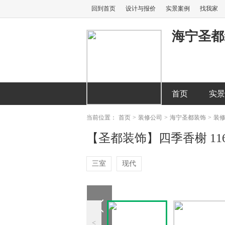
回到首页
设计与报价
实景案例
找我家
海宁圣都
首页
实景
当前位置：
首页
>
装修公司
>
海宁圣都装饰
>
装
【圣都装饰】四季香榭 116m
三室
现代
<