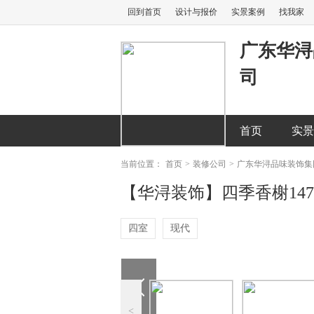
回到首页
设计与报价
实景案例
找我家
广东华浔
司
首页
实景
当前位置：
首页
>
装修公司
>
广东华浔品味装饰集
【华浔装饰】四季香榭147
四室
现代
<