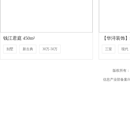
钱江君庭 450m²
【华浔装饰】红
别墅
新古典
30万-50万
三室
现代
版权所有：
信息产业部备案/