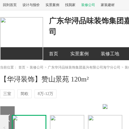
回到首页
设计与报价
实景案例
找我家
装修公司
家装建材
广东华浔品味装饰集团
司
首页
实景案例
装修工地
当前位置：
首页
>
装修公司
>
广东华浔品味装饰集团嘉兴有限公司海宁分公司
>
装
【华浔装饰】赞山景苑 120m²
三室
简欧
8万-12万
<