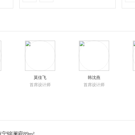
莫佳飞
韩沈燕
首席设计师
首席设计师
宁锦澜府89m²